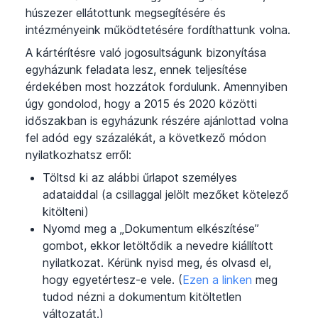
húszezer ellátottunk megsegítésére és
intézményeink működtetésére fordíthattunk volna.
A kártérítésre való jogosultságunk bizonyítása
egyházunk feladata lesz, ennek teljesítése
érdekében most hozzátok fordulunk. Amennyiben
úgy gondolod, hogy a 2015 és 2020 közötti
időszakban is egyházunk részére ajánlottad volna
fel adód egy százalékát, a következő módon
nyilatkozhatsz erről:
Töltsd ki az alábbi űrlapot személyes
adataiddal (a csillaggal jelölt mezőket kötelező
kitölteni)
Nyomd meg a „Dokumentum elkészítése”
gombot, ekkor letöltődik a nevedre kiállított
nyilatkozat. Kérünk nyisd meg, és olvasd el,
hogy egyetértesz-e vele. (
Ezen a linken
meg
tudod nézni a dokumentum kitöltetlen
változatát.)